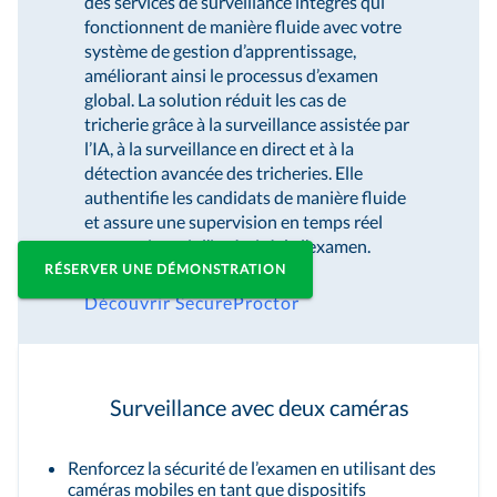
des services de surveillance intégrés qui
fonctionnent de manière fluide avec votre
système de gestion d’apprentissage,
Réimaginez la surveillance
améliorant ainsi le processus d’examen
global. La solution réduit les cas de
des examens grâce à des
tricherie grâce à la surveillance assistée par
l’IA, à la surveillance en direct et à la
fonctions de surveillance
détection avancée des tricheries. Elle
authentifie les candidats de manière fluide
avancées
et assure une supervision en temps réel
pour maintenir l’intégrité de l’examen.
RÉSERVER UNE DÉMONSTRATION
Découvrir SecureProctor
Surveillance avec deux caméras
Renforcez la sécurité de l’examen en utilisant des
caméras mobiles en tant que dispositifs