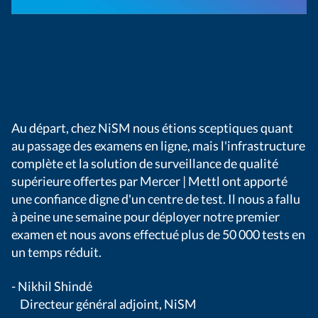
Au départ, chez NiSM nous étions sceptiques quant
IS
au passage des examens en ligne, mais l'infrastructure
ex
complète et la solution de surveillance de qualité
l'
supérieure offertes par Mercer | Mettl ont apporté
sé
une confiance digne d'un centre de test. Il nous a fallu
do
à peine une semaine pour déployer notre premier
et
examen et nous avons effectué plus de 50 000 tests en
e
un temps réduit.
M
m
- Nikhil Shindé
-
Directeur général adjoint, NiSM