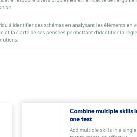
didat à résoudre divers problèmes et l'efficacité de l'argume
ition.
ividu à identifier des schémas en analysant les éléments en
e et la clarté de ses pensées permettant d’identifier la règl
olutions.
Combine multiple skills i
one test
Add multiple skills in a single