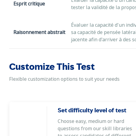
Évaluer la capacité d'un can
Esprit critique
tester la validité de la propos
Évaluer la capacité d'un ind
Raisonnement abstrait
sa capacité de pensée latéral
jacente afin d'arriver à des s
Customize This Test
Flexible customization options to suit your needs
Set difficulty level of test
Choose easy, medium or hard
questions from our skill libraries
to assess candidates of different