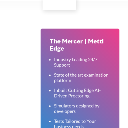
The Mercer | Mettl
Edge
Industry Leading 24/7
Support
State of the art examination
platform
Inbuilt Cutting Edge AI-
Driven Proctoring
Simulators designed by
developers
Tests Tailored to Your
business needs