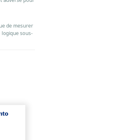
nt adverse pour
 vue de mesurer
e logique sous-
nto