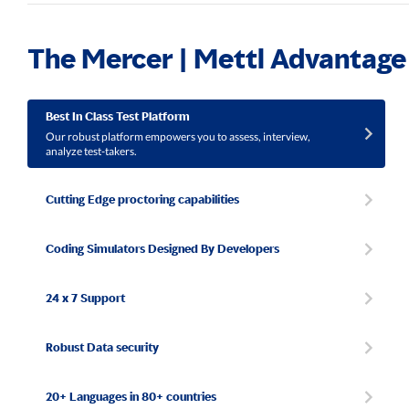
The Mercer | Mettl Advantage
Best In Class Test Platform
Our robust platform empowers you to assess, interview,
analyze test-takers.
Cutting Edge proctoring capabilities
Coding Simulators Designed By Developers
24 x 7 Support
Robust Data security
20+ Languages in 80+ countries