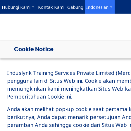
Hubungi Kami
Kontak Kami
Gabung
Indonesian
Cookie Notice
Induslynk Training Services Private Limited (Me
pengguna lain di Situs Web ini. Cookie akan me
memungkinkan kami meningkatkan Situs Web kam
Pemberitahuan Cookie ini.
Anda akan melihat pop-up cookie saat pertama 
berikutnya, Anda dapat menarik persetujuan An
peramban Anda sehingga cookie dari Situs Web i