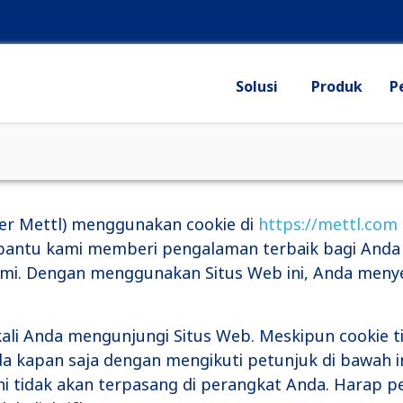
Solusi
Produk
P
rcer Mettl) menggunakan cookie di
https://mettl.com
mbantu kami memberi pengalaman terbaik bagi Anda k
i. Dengan menggunakan Situs Web ini, Anda menye
kali Anda mengunjungi Situs Web. Meskipun cookie 
da kapan saja dengan mengikuti petunjuk di bawah
ni tidak akan terpasang di perangkat Anda. Harap 