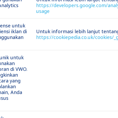
nalytics
https://developers.google.com/analy
usage
Sense untuk
nsi iklan di
Untuk informasi lebih lanjut tentang 
enggunakan
https://cookiepedia.co.uk/cookies/_
 unik untuk
unakan
oran di VWO.
ngkinkan
cara yang
alankan
ain, Anda
usus