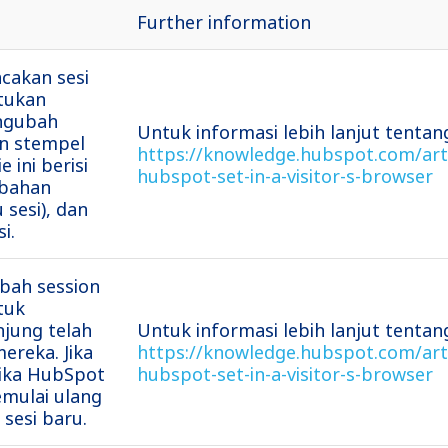
Further information
acakan sesi
tukan
ngubah
Untuk informasi lebih lanjut tentang 
n stempel
https://knowledge.hubspot.com/arti
 ini berisi
hubspot-set-in-a-visitor-s-browser
mbahan
 sesi), dan
i.
bah session
ntuk
jung telah
Untuk informasi lebih lanjut tentang 
reka. Jika
https://knowledge.hubspot.com/arti
etika HubSpot
hubspot-set-in-a-visitor-s-browser
mulai ulang
sesi baru.