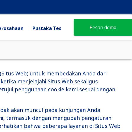
Pesan demo
erusahaan
Pustaka Tes
(Situs Web) untuk membedakan Anda dari
etika menjelajahi Situs Web sekaligus
tujui penggunaan cookie kami sesuai dengan
tidak akan muncul pada kunjungan Anda
 ini, termasuk dengan mengubah pengaturan
perhatikan bahwa beberapa layanan di Situs Web