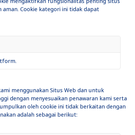
okie mengaktifkan fungsionalitas penting situs
aman. Cookie kategori ini tidak dapat
atform.
 kami menggunakan Situs Web dan untuk
nggi dengan menyesuaikan penawaran kami serta
mpulkan oleh cookie ini tidak berkaitan dengan
nakan adalah sebagai berikut: