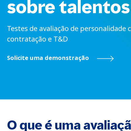
sobre talentos
Testes de avaliação de personalidade 
contratação e T&D
Solicite uma demonstração
O que é uma avaliaç