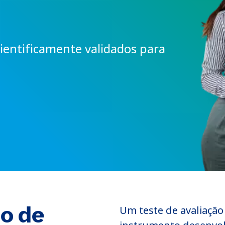
cientificamente validados para
ão de
Um teste de avaliaçã