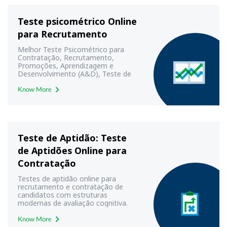
Teste psicométrico Online
para Recrutamento
Melhor Teste Psicométrico para
Contratação, Recrutamento,
Promoções, Aprendizagem e
Desenvolvimento (A&D), Teste de
Personalidade e Caráter. Teste
Psicométrico Online com Testes
Know More
Práticos para Avaliação e Análise
Usando Ferramentas de Teste
Psicométrico Altamente Confiáveis.
Teste de Aptidão: Teste
de Aptidões Online para
Contratação
Testes de aptidão online para
recrutamento e contratação de
candidatos com estruturas
modernas de avaliação cognitiva.
Experimente nosso teste de
aptidão personalizado para mais de
Know More