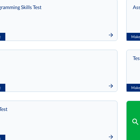
ramming Skills Test
Ass
t
Make 
Tes
t
Make 
est
t