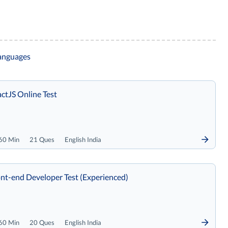
languages
ctJS Online Test
60 Min
21 Ques
English India
nt-end Developer Test (Experienced)
60 Min
20 Ques
English India