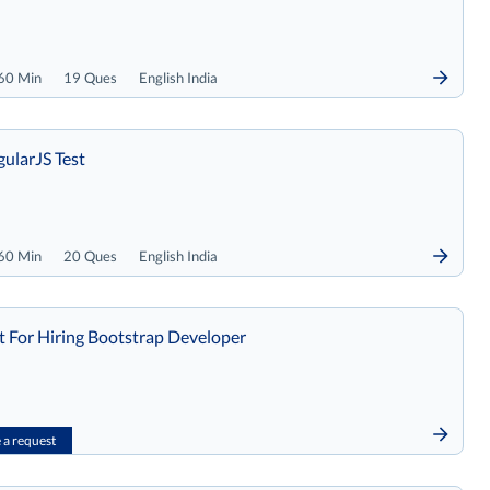
60 Min
19 Ques
English India
ularJS Test
60 Min
20 Ques
English India
t For Hiring Bootstrap Developer
a request