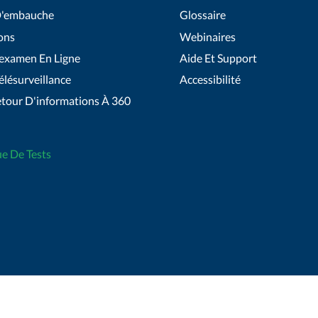
D'embauche
Glossaire
ons
Webinaires
'examen En Ligne
Aide Et Support
élésurveillance
Accessibilité
etour D'informations À 360
ue De Tests