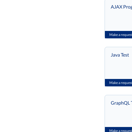
AJAX Prog
Make a reques
Java Test
Make a reques
GraphQL T
Make a reques