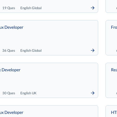
19 Ques
English Global
ux Developer
Fro
36 Ques
English Global
x Developer
Rea
30 Ques
English UK
ux Developer
HTM