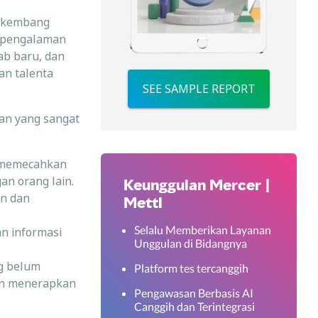
erkembang
i pengalaman
ab baru, dan
an talenta
SEE SAMPLE REPORT
an yang sangat
memecahkan
an orang lain.
Keunggulan Mercer |
n dan
Mettl
Selalu Memberikan Layanan
n informasi
Unggulan di Bidangnya
g belum
Platform tes tercanggih
gan menerapkan
Pengawasan Berbasis AI
Canggih dan Terintegrasi