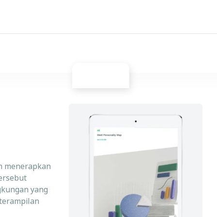
lam menerapkan
ersebut
ngkungan yang
terampilan