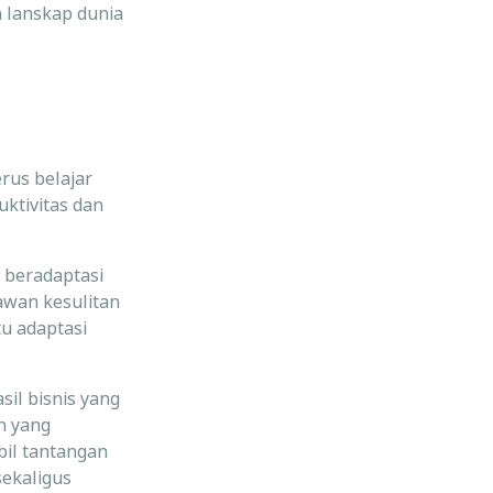
h lanskap dunia
rus belajar
ktivitas dan
 beradaptasi
yawan kesulitan
tu adaptasi
il bisnis yang
n yang
il tantangan
ekaligus