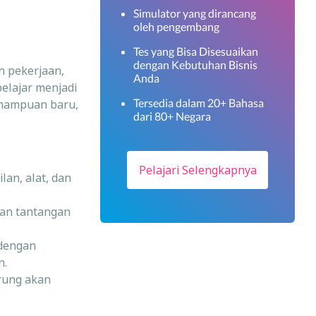
Simulator yang dirancang
oleh pengembang
Tes yang Bisa Disesuaikan
dengan Kebutuhan Bisnis
n pekerjaan,
Anda
belajar menjadi
Tersedia dalam 20+ Bahasa
emampuan baru,
dari 80+ Negara
Pelajari Selengkapnya
an, alat, dan
dan tantangan
dengan
n.
rung akan