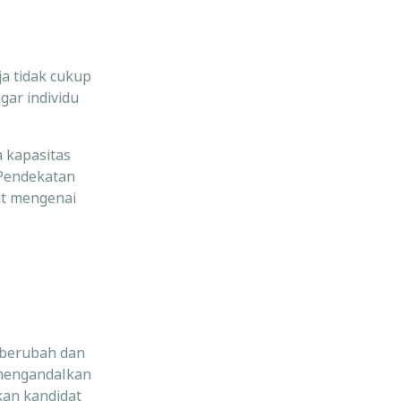
a tidak cukup
gar individu
 kapasitas
 Pendekatan
at mengenai
 berubah dan
 mengandalkan
an kandidat