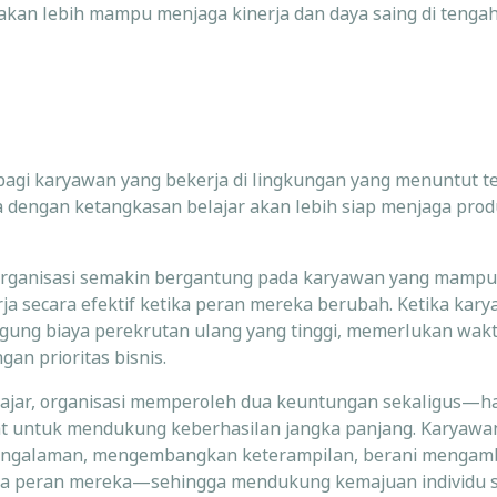
akan lebih mampu menjaga kinerja dan daya saing di tenga
agi karyawan yang bekerja di lingkungan yang menuntut te
dengan ketangkasan belajar akan lebih siap menjaga produ
, organisasi semakin bergantung pada karyawan yang mampu
ja secara efektif ketika peran mereka berubah. Ketika kar
ggung biaya perekrutan ulang yang tinggi, memerlukan wak
an prioritas bisnis.
ar, organisasi memperoleh dua keuntungan sekaligus—has
epat untuk mendukung keberhasilan jangka panjang. Karyawa
 pengalaman, mengembangkan keterampilan, berani mengamb
ya peran mereka—sehingga mendukung kemajuan individu s