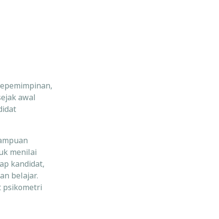
 kepemimpinan,
sejak awal
didat
mampuan
uk menilai
ap kandidat,
n belajar.
 psikometri