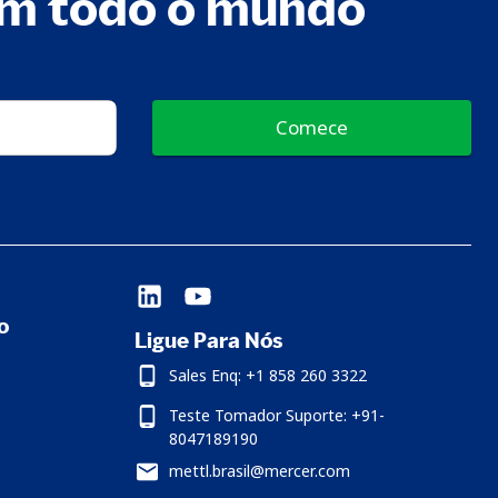
em todo o mundo
Comece
o
Ligue Para Nós
Sales Enq: +1 858 260 3322
Teste Tomador Suporte: +91-
8047189190
mettl.brasil@mercer.com