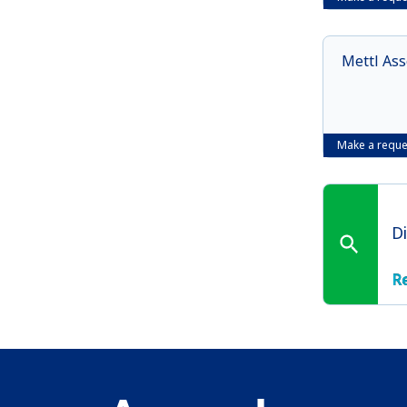
Mettl Ass
Make a reque
D
R