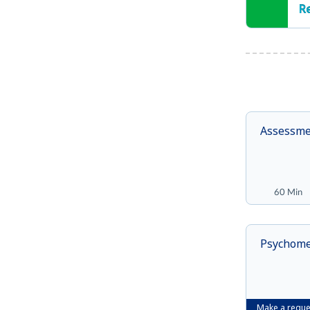
R
Assessmen
60 Min
Psychomet
Make a reque