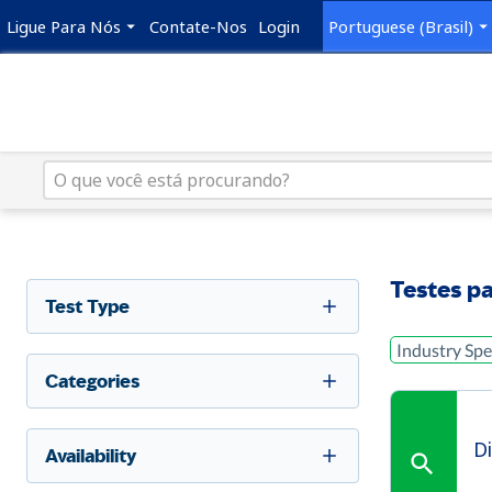
Ligue Para Nós
Contate-Nos
Login
Portuguese (Brasil)
Testes pa
Test Type
Industry Spec
Categories
D
Availability