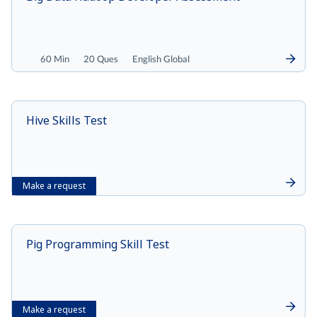
60 Min
20 Ques
English Global
Hive Skills Test
Make a request
Pig Programming Skill Test
Make a request