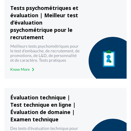
Tests psychométriques et
évaluation | Meilleur test
d’évaluation
psychométrique pour le
recrutement
Meilleurs tests psychométriques pour
le test d’embauche, de recrutement, de
promotions, de L&D, de personnalité
et de caractère. Tests pratiques
psychométriques gratuits pour
Know More
l’estimation, l’évaluation et l’analyse au
moyen d’outils de tests
psychométriques très fiables – Mercer
| Mettl
Évaluation technique |
Test technique en ligne |
Évaluation de domaine |
Examen technique
Des tests d’évaluation technique pour