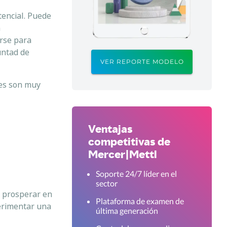
tencial. Puede
n
arse para
untad de
VER REPORTE MODELO
les son muy
Ventajas
competitivas de
Mercer|Mettl
Soporte 24/7 líder en el
sector
y prosperar en
Plataforma de examen de
erimentar una
última generación