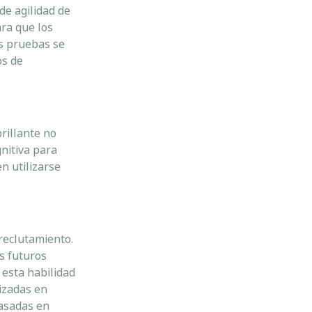
de agilidad de
ara que los
as pruebas se
os de
rillante no
nitiva para
n utilizarse
reclutamiento.
s futuros
 esta habilidad
lizadas en
basadas en