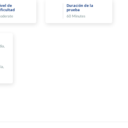
ivel de
Duración de la
ificultad
prueba
oderate
60 Minutes
dia,
ia,