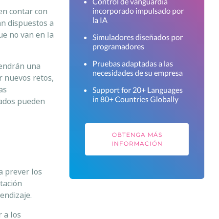
Control de vanguardia
en contar con
incorporado impulsado por
la IA
án dispuestos a
ue no van en la
Simuladores diseñados por
programadores
Pruebas adaptadas a las
tendrán una
necesidades de su empresa
r nuevos retos,
as
Support for 20+ Languages
in 80+ Countries Globally
eados pueden
OBTENGA MÁS
INFORMACIÓN
a prever los
atación
endizaje.
 a los