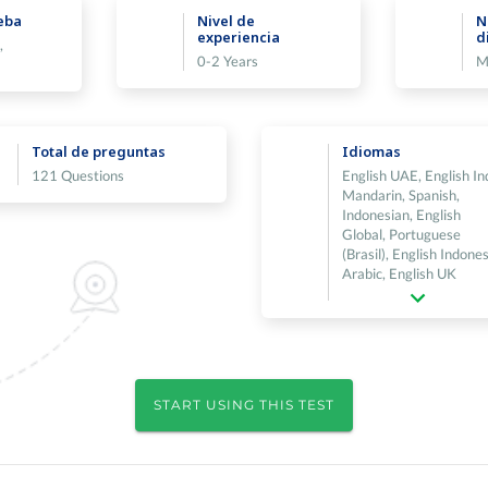
eba
Nivel de
N
experiencia
d
,
0-2 Years
M
Total de preguntas
Idiomas
121 Questions
English UAE, English In
Mandarin, Spanish,
Indonesian, English
Global, Portuguese
(Brasil), English Indones
Arabic, English UK
START USING THIS TEST