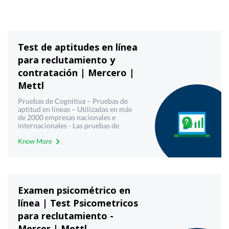
Test de aptitudes en línea
para reclutamiento y
contratación | Mercero |
Mettl
Pruebas de Cognitiva – Pruebas de
aptitud en líneas – Utilizadas en más
de 2000 empresas nacionales e
internacionales - Las pruebas de
aptitud están diseñadas con marcos
Know More
cognitivos modernos para producir
resultados más confiables y válidos -
Mercer | Mettl
Examen psicométrico en
línea | Test Psicometricos
para reclutamiento -
Mercer | Mettl