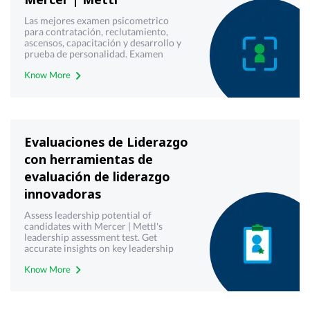
Las mejores examen psicometrico
para contratación, reclutamiento,
ascensos, capacitación y desarrollo y
prueba de personalidad. Examen
psicometrico en linea de práctica sin
Know More
cargo para la evaluación y análisis
utilizando herramientas de pruebas
psicométricas altamente fiables
Evaluaciones de Liderazgo
con herramientas de
evaluación de liderazgo
innovadoras
Assess leadership potential of
candidates with Mercer | Mettl's
leadership assessment test. Get
accurate insights on key leadership
traits and skills. Request A Free Demo
Know More
Today!