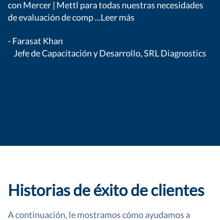
- 
con Mercer | Mettl para todas nuestras necesidades
de evaluación de comp
...Leer más
- Farasat Khan
Jefe de Capacitación y Desarrollo, SRL Diagnostics
Historias de éxito de clientes
A continuación, le mostramos cómo ayudamos a