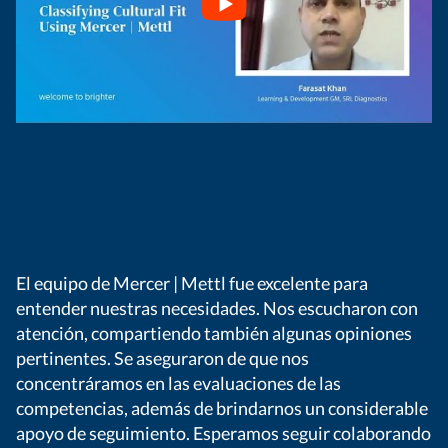
El equipo de Mercer | Mettl fue excelente para
La
entender nuestras necesidades. Nos escucharon con
r
atención, compartiendo también algunas opiniones
ac
pertinentes. Se aseguraron de que nos
ne
concentráramos en las evaluaciones de las
pr
competencias, además de brindarnos un considerable
eq
apoyo de seguimiento. Esperamos seguir colaborando