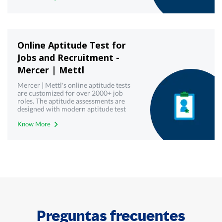
Online Aptitude Test for
Jobs and Recruitment -
Mercer | Mettl
Mercer | Mettl's online aptitude tests
are customized for over 2000+ job
roles. The aptitude assessments are
designed with modern aptitude test
frameworks to yield most reliable and
Know More
valid results.
Preguntas frecuentes