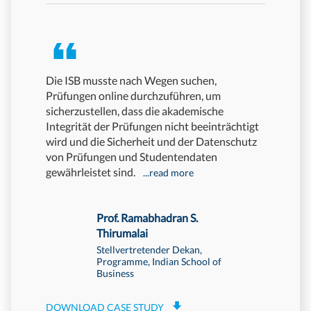
Die ISB musste nach Wegen suchen,
Wir hatt
Prüfungen online durchzuführen, um
Erfahrung
sicherzustellen, dass die akademische
Mercer | 
Integrität der Prüfungen nicht beeinträchtigt
der Prüfu
wird und die Sicherheit und der Datenschutz
dass wir 
von Prüfungen und Studentendaten
anbieten
gewährleistet sind.
...read more
Prof. Ramabhadran S.
Thirumalai
Stellvertretender Dekan,
DOWNLOA
Programme, Indian School of
Business
DOWNLOAD CASE STUDY