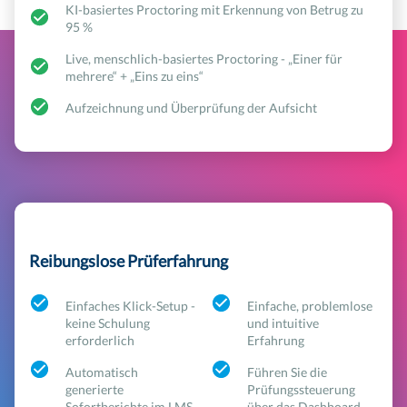
KI-basiertes Proctoring mit Erkennung von Betrug zu
95 %
Live, menschlich-basiertes Proctoring - „Einer für
mehrere“ + „Eins zu eins“
Aufzeichnung und Überprüfung der Aufsicht
Reibungslose Prüferfahrung
Einfaches Klick-Setup -
Einfache, problemlose
keine Schulung
und intuitive
erforderlich
Erfahrung
Automatisch
Führen Sie die
generierte
Prüfungssteuerung
Sofortberichte im LMS
über das Dashboard