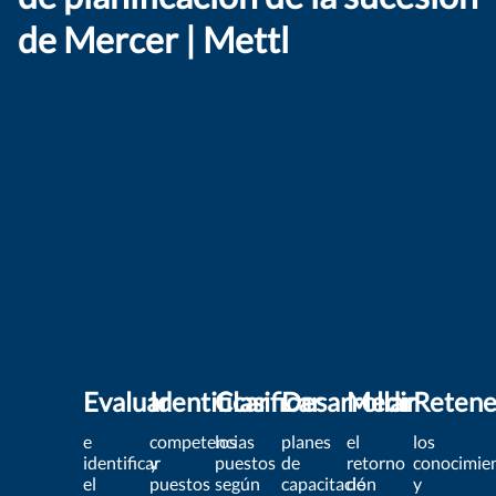
de Mercer | Mettl
Evaluar
Identificar
Clasificar
Desarrollar
Medir
Retene
e
competencias
los
planes
el
los
identificar
y
puestos
de
retorno
conocimie
el
puestos
según
capacitación
de
y