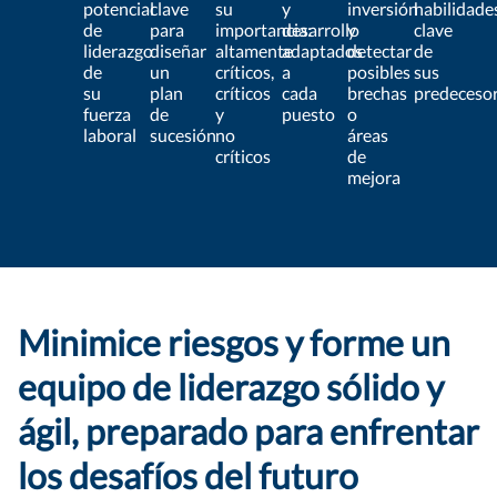
potencial
clave
su
y
inversión
habilidade
de
para
importancia:
desarrollo
y
clave
liderazgo
diseñar
altamente
adaptados
detectar
de
de
un
críticos,
a
posibles
sus
su
plan
críticos
cada
brechas
predeceso
fuerza
de
y
puesto
o
laboral
sucesión
no
áreas
críticos
de
mejora
Minimice riesgos y forme un
equipo de liderazgo sólido y
ágil, preparado para enfrentar
los desafíos del futuro