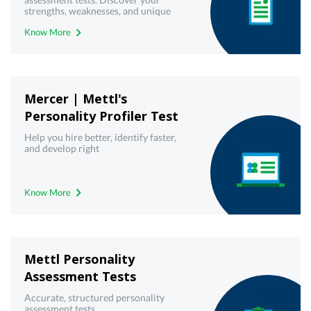
strengths, weaknesses, and unique
traits to enhance personal growth and
Know More
development. Explore various
assessment tools and find the perfect
keyboard to navigate your inner self.
Mercer | Mettl's
Personality Profiler Test
Help you hire better, identify faster,
and develop right
Know More
Mettl Personality
Assessment Tests
Accurate, structured personality
assessment tests