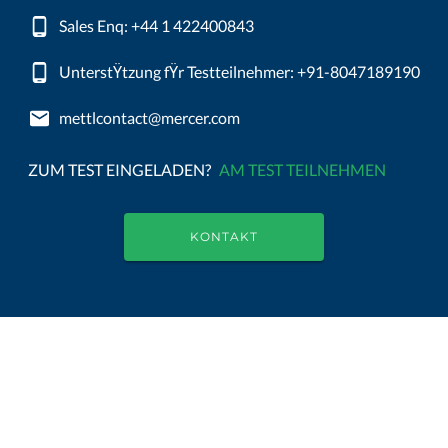
Sales Enq: +44 1 422400843
UnterstŸtzung fŸr Testteilnehmer: +91-8047189190
mettlcontact@mercer.com
ZUM TEST EINGELADEN?
AM TEST TEILNEHMEN
KONTAKT