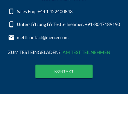
Sales Enq: +44 1 422400843
UnterstŸtzung fŸr Testteilnehmer: +91-8047189190
mettlcontact@mercer.com
ZUM TEST EINGELADEN?
AM TEST TEILNEHMEN
KONTAKT