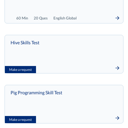
60 Min
20 Ques
English Global
Hive Skills Test
Make a request
Pig Programming Skill Test
Make a request