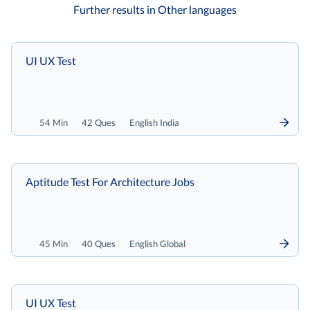
Further results in Other languages
UI UX Test
54 Min
42 Ques
English India
Aptitude Test For Architecture Jobs
45 Min
40 Ques
English Global
UI UX Test