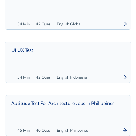
54 Min
42 Ques
English Global
UI UX Test
54 Min
42 Ques
English Indonesia
Aptitude Test For Architecture Jobs in Philippines
45 Min
40 Ques
English Philippines