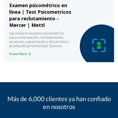
Examen psicométrico en
línea | Test Psicometricos
para reclutamiento -
Mercer | Mettl
Las mejores examen psicometrico
para contratación, reclutamiento,
ascensos, capacitación y desarrollo y
prueba de personalidad. Examen
psicometrico en linea de práctica sin
Know More
cargo para la evaluación y análisis
utilizando herramientas de pruebas
psicométricas altamente fiables
Más de 6,000 clientes ya han confiado
en nosotros