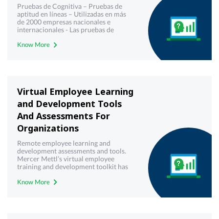
Pruebas de Cognitiva – Pruebas de
aptitud en líneas – Utilizadas en más
de 2000 empresas nacionales e
internacionales - Las pruebas de
aptitud están diseñadas con marcos
Know More
cognitivos modernos para producir
resultados más confiables y válidos -
Mercer | Mettl
Virtual Employee Learning
and Development Tools
And Assessments For
Organizations
Remote employee learning and
development assessments and tools.
Mercer Mettl’s virtual employee
training and development toolkit has
helped craft L&D strategies for
Know More
multiple organizations